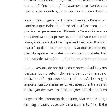
brasileiro e internacional, incluindo destinos consolid
Camboriú, único município catarinense presente, par
apresentou produtos, experiências e seus atrativos tu
Para o diretor-geral de Turismo, Laurindo Ramos, a 
confirma que Balneário Camboriú está no caminho c
precisa ser permanente. "Balneário Camboriú tem u
mas precisa seguir presente, competitivo e conecta
avançando, investindo e disputando espaço. Por isso
estratégia de posicionamento. Estar diante dos princ
permite apresentar o destino com profundidade, fort
atrativos de Balneário Camboriú em argumentos reais
Para a gestora de produtos da empresa Azul Viagens
destacando no setor. "Balneário Camboriú merece o
realizado até aqui. Isso só se torna possível com g
importância do alinhamento estratégico entre as inst
realização de investimentos e ações coordenadas em 
O gestor de promoção de destino, Marcelo Simões, fr
tem significativo potencial de crescimento. "Ter Bal