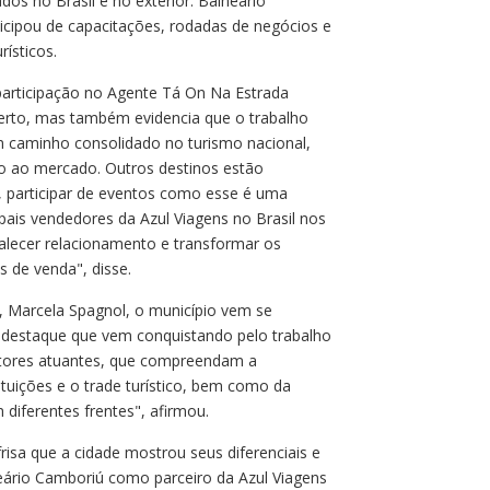
ados no Brasil e no exterior. Balneário
ticipou de capacitações, rodadas de negócios e
rísticos.
participação no Agente Tá On Na Estrada
erto, mas também evidencia que o trabalho
m caminho consolidado no turismo nacional,
do ao mercado. Outros destinos estão
, participar de eventos como esse é uma
ipais vendedores da Azul Viagens no Brasil nos
alecer relacionamento e transformar os
 de venda", disse.
, Marcela Spagnol, o município vem se
 destaque que vem conquistando pelo trabalho
estores atuantes, que compreendam a
ituições e o trade turístico, bem como da
diferentes frentes", afirmou.
isa que a cidade mostrou seus diferenciais e
neário Camboriú como parceiro da Azul Viagens