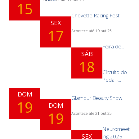
15
Chevette Racing Fest
SEX
17
Acontece até 19.out.25
Feira de...
SÁB
18
Circuito do
Pedal -...
DOM
Glamour Beauty Show
19
DOM
19
Acontece até 21.out.25
Neuromeet
SEX
ing 2025