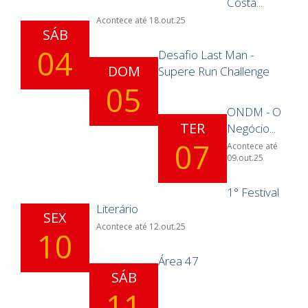
Costa...
Acontece até 18.out.25
SÁB
04
Desafio Last Man -
DOM
Supere Run Challenge
05
ONDM - O
TER
Negócio...
07
Acontece até
09.out.25
1° Festival
Literário
SEX
Acontece até 12.out.25
10
Área 47
SÁB
11