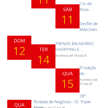
Cor de
SÁB
Rosa...
11
Desfile de
Mascotes...
DOM
TRENDS BALNEÁRIO
12
TER
SHOPPING E...
14
Acontece até 18.out.25
6ª edição
QUA
do...
15
Acontece até
31.out.25
38°
Rodada de Negócios - SC Trade
QUA
Show
Acontece até 17.out.25