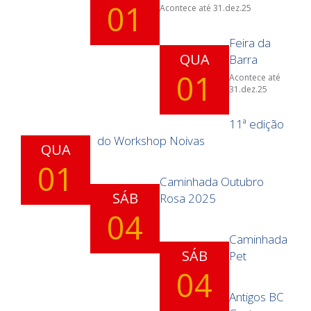
01
Acontece até 31.dez.25
Feira da
QUA
Barra
01
Acontece até
31.dez.25
11ª edição
do Workshop Noivas
QUA
01
Caminhada Outubro
SÁB
Rosa 2025
04
Caminhada
SÁB
Pet
04
Antigos BC