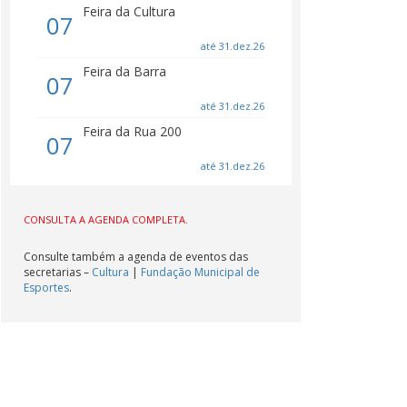
Feira da Cultura
07
até 31.dez.26
Feira da Barra
07
até 31.dez.26
Feira da Rua 200
07
até 31.dez.26
Feira da Orla
07
CONSULTA A AGENDA COMPLETA.
até 31.dez.26
Consulte também a agenda de eventos das
secretarias –
Cultura
|
Fundação Municipal de
Esportes
.