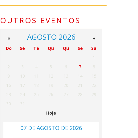
OUTROS EVENTOS
AGOSTO 2026
«
»
Do
Se
Te
Qu
Qu
Se
Sa
1
2
3
4
5
6
7
8
9
10
11
12
13
14
15
16
17
18
19
20
21
22
23
24
25
26
27
28
29
30
31
Hoje
07 DE AGOSTO DE 2026