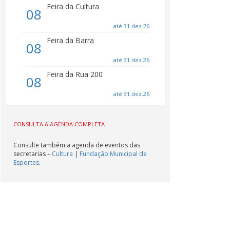
Feira da Cultura
08
até 31.dez.26
Feira da Barra
08
até 31.dez.26
Feira da Rua 200
08
até 31.dez.26
Feira da Orla
08
CONSULTA A AGENDA COMPLETA.
até 31.dez.26
Consulte também a agenda de eventos das
secretarias –
Cultura
|
Fundação Municipal de
Esportes
.