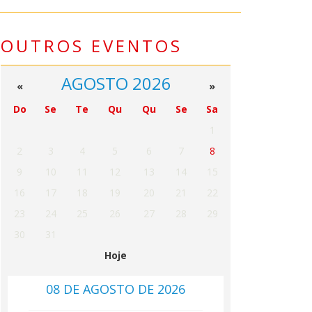
OUTROS EVENTOS
AGOSTO 2026
«
»
Do
Se
Te
Qu
Qu
Se
Sa
1
2
3
4
5
6
7
8
9
10
11
12
13
14
15
16
17
18
19
20
21
22
23
24
25
26
27
28
29
30
31
Hoje
08 DE AGOSTO DE 2026